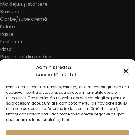
Mic dejun și startere
Bruschete
Ciorbe/supe cremă
Salate
Paste
Fast food
Pizza
Preparate din pasăre
Preparate din porc
Administrează
Preparate vită și berbecuț
consimțământul
Preparate pește și fructe de mare
Platouri reci
Pentru a oferi cea mai bună experiență, folosim tehnologii, cum ar fi
cookie-uri, pentru a stoca și/sau accesa informațiile despre
Platouri calde
dispozitive. Consimțământul pentru aceste tehnologii ne permite
Garnituri
să procesăm date, cum ar fi comportamentul de navigare sau ID-
uri unice pe acest site. Dacă nu îți dai consimțământul sau îți
Focaccia
retragi consimțământul dat poate avea afecte negative asupra
Salate (de însoțire)
unor anumite funcționalități și funcții.
Desert
Sosuri