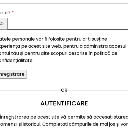
arolă
*
tele personale vor fi folosite pentru a-ți susține
xperiența pe acest site web, pentru a administra accesul 
ontul tău și pentru alte scopuri descrise în
politică de
onfidențialitate
.
Înregistrare
OR
AUTENTIFICARE
Înregistrarea pe acest site vă permite să accesați stare
omenzii și istoricul. Completați câmpurile de mai jos și v