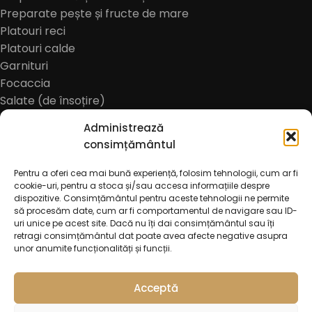
Preparate pește și fructe de mare
Platouri reci
Platouri calde
Garnituri
Focaccia
Salate (de însoțire)
Desert
Administrează
Sosuri
consimțământul
Meniu copii
Bauturi alcoolice
Pentru a oferi cea mai bună experiență, folosim tehnologii, cum ar fi
cookie-uri, pentru a stoca și/sau accesa informațiile despre
Bere
dispozitive. Consimțământul pentru aceste tehnologii ne permite
Cidru
să procesăm date, cum ar fi comportamentul de navigare sau ID-
Bauturi non-alcoolice
uri unice pe acest site. Dacă nu îți dai consimțământul sau îți
retragi consimțământul dat poate avea afecte negative asupra
Cafea
unor anumite funcționalități și funcții.
Oferte
Acceptă