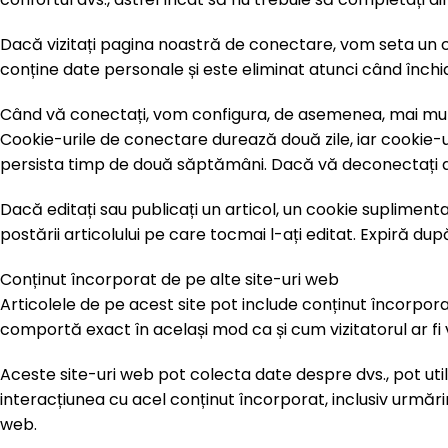
Dacă vizitați pagina noastră de conectare, vom seta un
conține date personale și este eliminat atunci când închi
Când vă conectați, vom configura, de asemenea, mai multe 
Cookie-urile de conectare durează două zile, iar cookie-u
persista timp de două săptămâni. Dacă vă deconectați de 
Dacă editați sau publicați un articol, un cookie suplimenta
postării articolului pe care tocmai l-ați editat. Expiră după 
Conținut încorporat de pe alte site-uri web
Articolele de pe acest site pot include conținut încorporat
comportă exact în același mod ca și cum vizitatorul ar fi v
Aceste site-uri web pot colecta date despre dvs., pot uti
interacțiunea cu acel conținut încorporat, inclusiv urmărir
web.