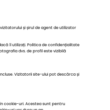
itatorului și șirul de agent de utilizator
 îl utilizați. Politica de confidențialitate
ografia dvs. de profil este vizibilă
cluse. Vizitatorii site-ului pot descărca și
 în cookie-uri. Acestea sunt pentru
okie-uri vor dura un an.