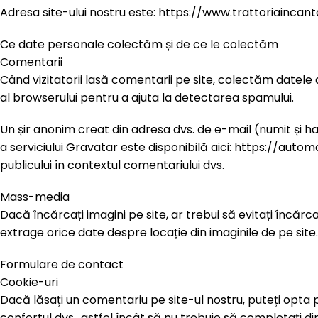
Adresa site-ului nostru este: https://www.trattoriaincant
Ce date personale colectăm și de ce le colectăm
Comentarii
Când vizitatorii lasă comentarii pe site, colectăm datele af
al browserului pentru a ajuta la detectarea spamului.
Un șir anonim creat din adresa dvs. de e-mail (numit și hash
a serviciului Gravatar este disponibilă aici: https://auto
publicului în contextul comentariului dvs.
Mass-media
Dacă încărcați imagini pe site, ar trebui să evitați încărc
extrage orice date despre locație din imaginile de pe site.
Formulare de contact
Cookie-uri
Dacă lăsați un comentariu pe site-ul nostru, puteți opta 
confortul dvs., astfel încât să nu trebuie să completați d