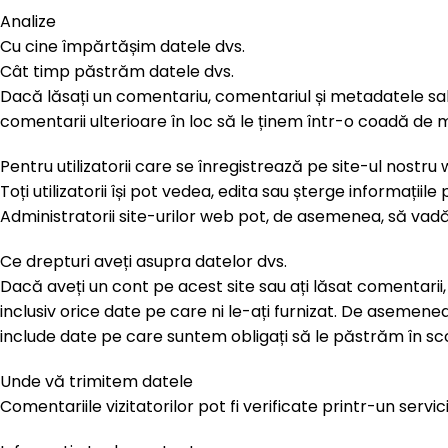
Analize
Cu cine împărtășim datele dvs.
Cât timp păstrăm datele dvs.
Dacă lăsați un comentariu, comentariul și metadatele sa
comentarii ulterioare în loc să le ținem într-o coadă de
Pentru utilizatorii care se înregistrează pe site-ul nostru 
Toți utilizatorii își pot vedea, edita sau șterge informați
Administratorii site-urilor web pot, de asemenea, să vadă 
Ce drepturi aveți asupra datelor dvs.
Dacă aveți un cont pe acest site sau ați lăsat comentarii, 
inclusiv orice date pe care ni le-ați furnizat. De asemen
include date pe care suntem obligați să le păstrăm în sco
Unde vă trimitem datele
Comentariile vizitatorilor pot fi verificate printr-un ser