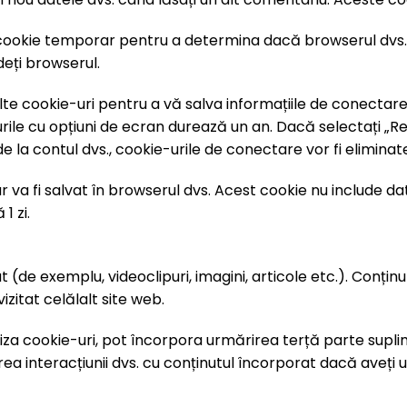
 cookie temporar pentru a determina dacă browserul dvs.
deți browserul.
cookie-uri pentru a vă salva informațiile de conectare și
rile cu opțiuni de ecran durează un an. Dacă selectați „R
la contul dvs., cookie-urile de conectare vor fi eliminat
r va fi salvat în browserul dvs. Acest cookie nu include dat
1 zi.
 (de exemplu, videoclipuri, imagini, articole etc.). Conțin
izitat celălalt site web.
liza cookie-uri, pot încorpora urmărirea terță parte supl
ea interacțiunii dvs. cu conținutul încorporat dacă aveți u