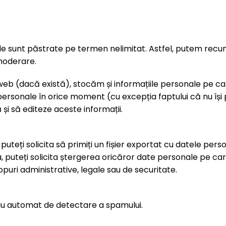
le sunt păstrate pe termen nelimitat. Astfel, putem rec
 moderare.
web (dacă există), stocăm și informațiile personale pe care 
ile personale în orice moment (cu excepția faptului că nu îș
și să editeze aceste informații.
puteți solicita să primiți un fișier exportat cu datele per
ea, puteți solicita ștergerea oricăror date personale pe c
puri administrative, legale sau de securitate.
viciu automat de detectare a spamului.