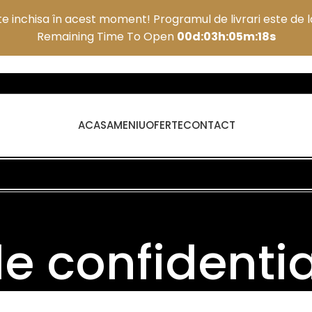
e inchisa în acest moment! Programul de livrari este de la
Remaining Time To Open
00d:03h:05m:17s
ACASA
MENIU
OFERTE
CONTACT
de confidentia