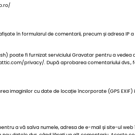
o.ro/
ișate în formularul de comentarii, precum și adresa IP a viz
) poate fi furnizat serviciului Gravatar pentru a vedea dacă
mattic.com/privacy/. După aprobarea comentariului dvs., fot
area imaginilor cu date de locație încorporate (GPS EXIF) in
pentru a vă salva numele, adresa de e-mail și site-ul web
in nou datele dvs. când lăsați un alt comentariu. Aceste co