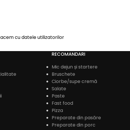
facem cu datele utilizatorilor
RECOMANDARI
Mic dejun și startere
ialitate
Bruschete
Ciorbe/supe cremă
Salate
i
Paste
Fast food
Pizza
Preparate din pasăre
Preparate din porc