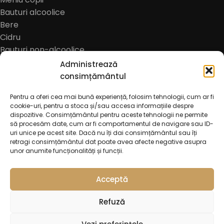
Bauturi alcoolice
Bere
Cidru
Bauturi non-alcoolice
Cafea
Administrează
Oferte
consimțământul
Pentru a oferi cea mai bună experiență, folosim tehnologii, cum ar fi
cookie-uri, pentru a stoca și/sau accesa informațiile despre
dispozitive. Consimțământul pentru aceste tehnologii ne permite
să procesăm date, cum ar fi comportamentul de navigare sau ID-
uri unice pe acest site. Dacă nu îți dai consimțământul sau îți
retragi consimțământul dat poate avea afecte negative asupra
unor anumite funcționalități și funcții.
© 2026
Trattoria Incanto Pascani
. All rights reserved
Acceptă
Refuză