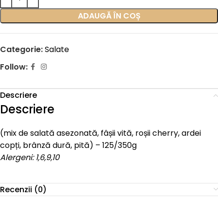
ADAUGĂ ÎN COȘ
Categorie:
Salate
Follow:
Descriere
Descriere
(mix de salată asezonată, fâșii vită, roșii cherry, ardei
copți, brânză dură, pită) – 125/350g
Alergeni: 1,6,9,10
Recenzii (0)