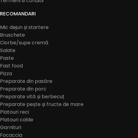
Termeni si conditii
RECOMANDARI
Mic dejun și startere
Bruschete
Ciorbe/supe cremă
Salate
Paste
Fast food
Pizza
Preparate din pasăre
Preparate din porc
Preparate vită și berbecuț
Preparate pește și fructe de mare
Platouri reci
Platouri calde
Garnituri
Focaccia