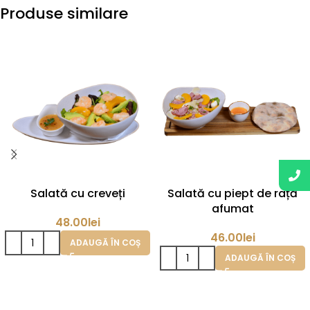
Produse similare
Salată cu creveți
Salată cu piept de rață
afumat
48.00
lei
46.00
lei
ADAUGĂ ÎN COȘ
ADAUGĂ ÎN COȘ