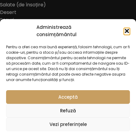
Salate (de însoțire)
Desert
Sosuri
Meniu copii
Administrează
consimțământul
Bauturi alcoolice
Bere
Pentru a oferi cea mai bună experiență, folosim tehnologii, cum ar fi
Cidru
cookie-uri, pentru a stoca și/sau accesa informațiile despre
Bauturi non-alcoolice
dispozitive. Consimțământul pentru aceste tehnologii ne permite
să procesăm date, cum ar fi comportamentul de navigare sau ID-
Cafea
uri unice pe acest site. Dacă nu îți dai consimțământul sau îți
Oferte
retragi consimțământul dat poate avea afecte negative asupra
unor anumite funcționalități și funcții.
Acceptă
Refuză
Vezi preferințele
Salată cu
0
© 2026
Trattoria Incanto Pascani
. All rights reserved