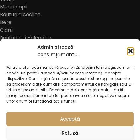
Meniu copii
Bauturi alcoolice
Bere
Cidru
Bauturi non-alcoolice
Cafea
Administrează
Oferte
consimțământul
Pentru a oferi cea mai bună experiență, folosim tehnologii, cum ar fi
cookie-uri, pentru a stoca și/sau accesa informațiile despre
dispozitive. Consimțământul pentru aceste tehnologii ne permite
să procesăm date, cum ar fi comportamentul de navigare sau ID-
uri unice pe acest site. Dacă nu îți dai consimțământul sau îți
retragi consimțământul dat poate avea afecte negative asupra
unor anumite funcționalități și funcții.
© 2026
Trattoria Incanto Pascani
. All rights reserved
Acceptă
Refuză