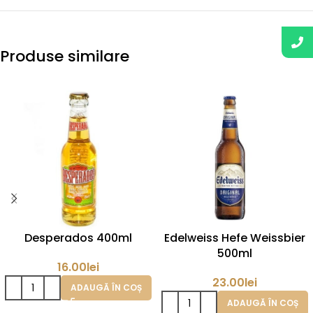
Produse similare
Desperados 400ml
Edelweiss Hefe Weissbier
500ml
16.00
lei
23.00
lei
ADAUGĂ ÎN COȘ
ADAUGĂ ÎN COȘ