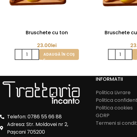
Bruschete cu ton
Bruschete c
23.00
lei
23
ADAUGĂ ÎN COȘ
INFORMATII
Politica Livrare
Politica confident
Politica cookies
GDRP
Telefon: 0786 55 66 88
Termeni si conditi
Adresa: Str. Moldovei nr 2,
Pașcani 705200