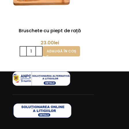
Bruschete cu piept de rață
Bruschet
23.00
lei
ADAUGĂ ÎN COȘ