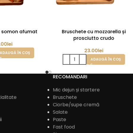
u somon afumat
Bruschete cu mozzarella și
prosciutto crudo
.00
lei
23.00
lei
ADAUGĂ ÎN COȘ
ADAUGĂ ÎN COȘ
RECOMANDARI
Mic dejun și startere
ialitate
Bruschete
Ciorbe/supe cremă
Salate
i
Paste
Fast food