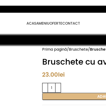
ACASA
MENIU
OFERTE
CONTACT
Prima pagină
Bruschete
Brusche
Bruschete cu a
23.00
lei
ADA