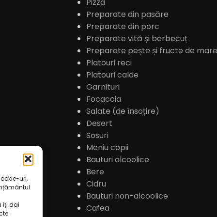
Pizza
Preparate din pasăre
Preparate din porc
Preparate vită și berbecuț
Preparate pește și fructe de mar
Platouri reci
Platouri calde
Garnituri
Focaccia
Salate (de însoțire)
Desert
Sosuri
Meniu copii
Bauturi alcoolice
Bere
ookie-uri,
Cidru
imțământul
Bauturi non-alcoolice
îți dai
Cafea
cte