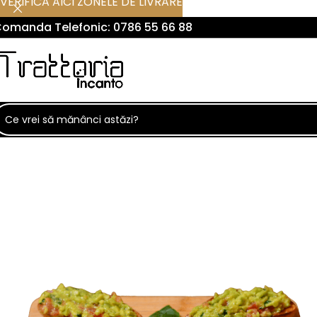
VERIFICA AICI ZONELE DE LIVRARE
omanda Telefonic:
0786 55 66 88