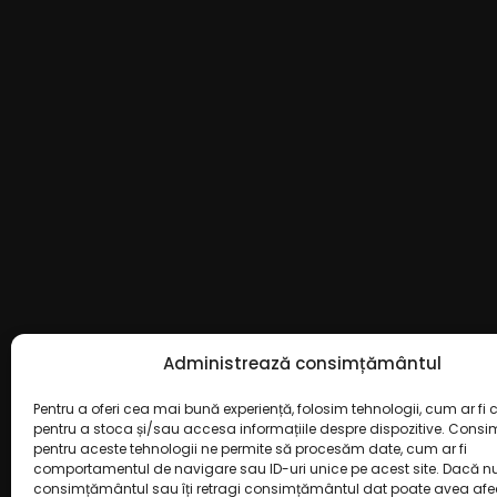
Administrează consimțământul
Pentru a oferi cea mai bună experiență, folosim tehnologii, cum ar fi c
pentru a stoca și/sau accesa informațiile despre dispozitive. Cons
pentru aceste tehnologii ne permite să procesăm date, cum ar fi
comportamentul de navigare sau ID-uri unice pe acest site. Dacă nu 
consimțământul sau îți retragi consimțământul dat poate avea afe