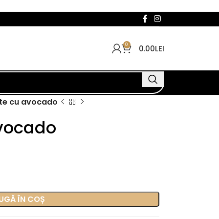
0
0.00
LEI
te cu avocado
vocado
UGĂ ÎN COȘ