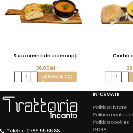
Supa cremă de ardei copți
Ciorbă 
36.00
lei
28
ADAUGĂ ÎN COȘ
INFORMATII
Politica Livrare
Politica confident
Politica cookies
GDRP
Telefon: 0786 55 66 88