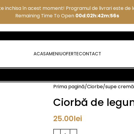
e inchisa în acest moment! Programul de livrari este de la
Remaining Time To Open
00d:02h:42m:55s
ACASA
MENIU
OFERTE
CONTACT
Prima pagină
Ciorbe/supe cremă
Ciorbă de leg
25.00
lei