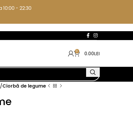
 10:00 - 22:30
0
0.00
LEI
Ciorbă de legume
ume