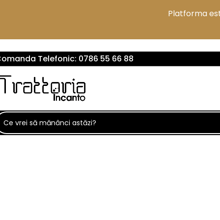
VERIFICA AICI ZONELE DE LIVRARE
Platforma est
omanda Telefonic:
0786 55 66 88