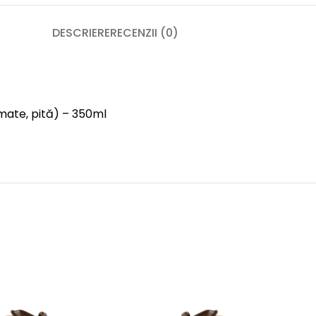
DESCRIERE
RECENZII (0)
mate, pită) – 350ml