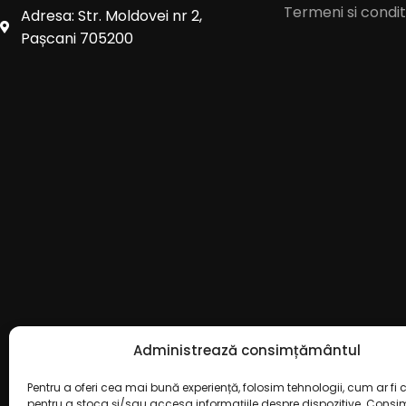
Termeni si conditi
Adresa: Str. Moldovei nr 2,
Pașcani 705200
Administrează consimțământul
Pentru a oferi cea mai bună experiență, folosim tehnologii, cum ar fi c
pentru a stoca și/sau accesa informațiile despre dispozitive. Cons