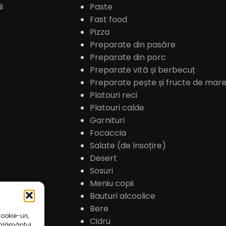
i
Paste
Fast food
Pizza
Preparate din pasăre
Preparate din porc
Preparate vită și berbecuț
Preparate pește și fructe de mar
Platouri reci
Platouri calde
Garnituri
Focaccia
Salate (de însoțire)
Desert
Sosuri
Meniu copii
Bauturi alcoolice
Bere
ookie-uri,
Cidru
imțământul