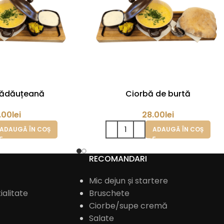
rădăuțeană
Ciorbă de burtă
.00
lei
28.00
lei
ADAUGĂ ÎN COȘ
ADAUGĂ ÎN COȘ
RECOMANDARI
Mic dejun și startere
ialitate
Bruschete
Ciorbe/supe cremă
Salate