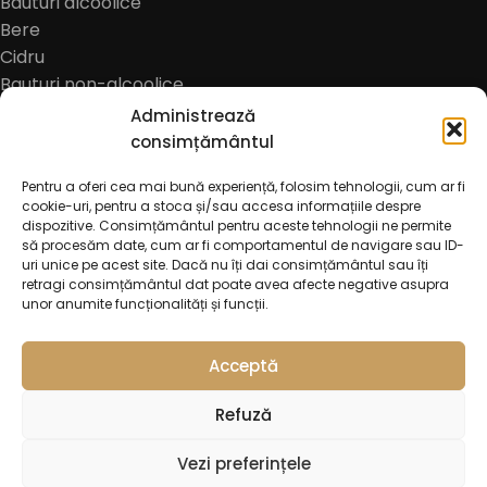
Bauturi alcoolice
Bere
Cidru
Bauturi non-alcoolice
Cafea
Administrează
Oferte
consimțământul
Pentru a oferi cea mai bună experiență, folosim tehnologii, cum ar fi
cookie-uri, pentru a stoca și/sau accesa informațiile despre
dispozitive. Consimțământul pentru aceste tehnologii ne permite
să procesăm date, cum ar fi comportamentul de navigare sau ID-
uri unice pe acest site. Dacă nu îți dai consimțământul sau îți
retragi consimțământul dat poate avea afecte negative asupra
unor anumite funcționalități și funcții.
© 2026
Trattoria Incanto Pascani
. All rights reserved
Acceptă
Refuză
Vezi preferințele