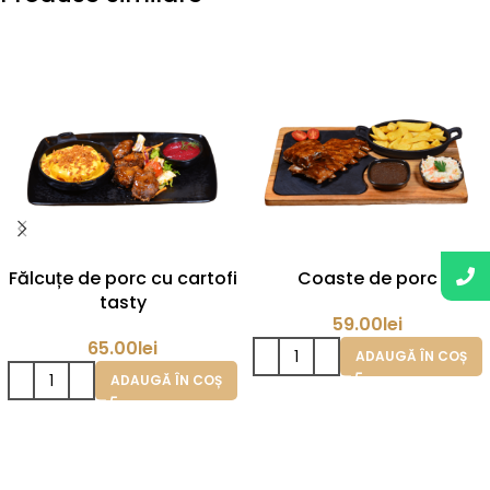
Fălcuțe de porc cu cartofi
Coaste de porc
tasty
59.00
lei
65.00
lei
ADAUGĂ ÎN COȘ
ADAUGĂ ÎN COȘ