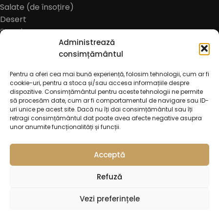
Salate (de însoțire)
Desert
Sosuri
Administrează
Meniu copii
consimțământul
Bauturi alcoolice
Bere
Pentru a oferi cea mai bună experiență, folosim tehnologii, cum ar fi
Cidru
cookie-uri, pentru a stoca și/sau accesa informațiile despre
Bauturi non-alcoolice
dispozitive. Consimțământul pentru aceste tehnologii ne permite
să procesăm date, cum ar fi comportamentul de navigare sau ID-
Cafea
uri unice pe acest site. Dacă nu îți dai consimțământul sau îți
Oferte
retragi consimțământul dat poate avea afecte negative asupra
unor anumite funcționalități și funcții.
Acceptă
Refuză
Vezi preferințele
Meniu
0
38.00
lei
ADAUGĂ ÎN
© 2026
Trattoria Incanto Pascani
. All rights reserved