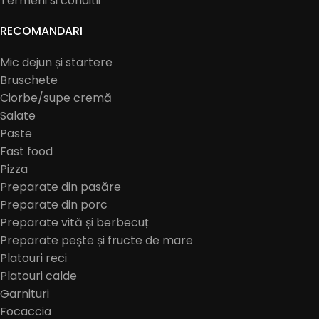
Termeni si conditii
RECOMANDARI
Mic dejun și startere
Bruschete
Ciorbe/supe cremă
Salate
Paste
Fast food
Pizza
Preparate din pasăre
Preparate din porc
Preparate vită și berbecuț
Preparate pește și fructe de mare
Platouri reci
Platouri calde
Garnituri
Focaccia