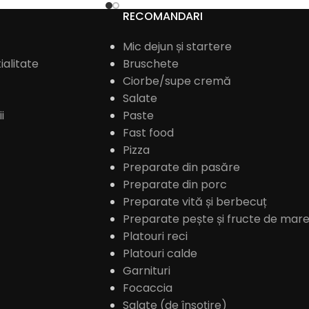
RECOMANDARI
Mic dejun și startere
ialitate
Bruschete
Ciorbe/supe cremă
Salate
i
Paste
Fast food
Pizza
Preparate din pasăre
Preparate din porc
Preparate vită și berbecuț
Preparate pește și fructe de mar
Platouri reci
Platouri calde
Garnituri
Focaccia
Salate (de însoțire)