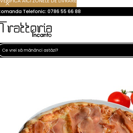
VERIFICA AICI ZONELE DE LIVRARE
omanda Telefonic:
0786 55 66 88