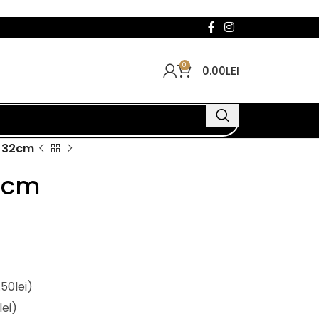
0
0.00
LEI
a 32cm
32cm
.50lei)
lei)