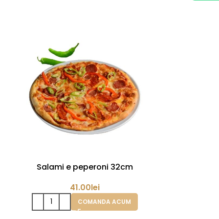
Salami e peperoni 32cm
Pizza ton
41.00
lei
COMANDA ACUM