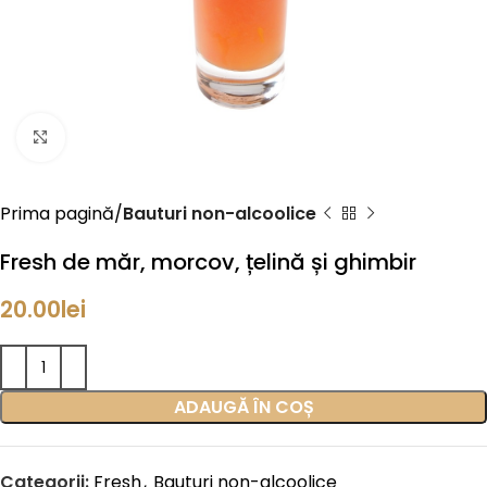
Click to enlarge
Prima pagină
Bauturi non-alcoolice
Fresh de măr, morcov, țelină și ghimbir
20.00
lei
ADAUGĂ ÎN COȘ
Categorii:
Fresh
,
Bauturi non-alcoolice