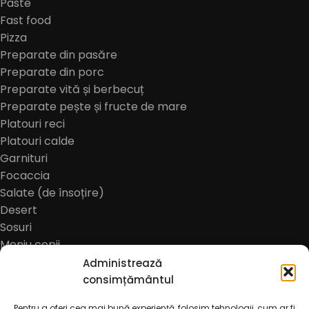
Paste
Fast food
Pizza
Preparate din pasăre
Preparate din porc
Preparate vită și berbecuț
Preparate pește și fructe de mare
Platouri reci
Platouri calde
Garnituri
Focaccia
Salate (de însoțire)
Desert
Sosuri
Meniu copii
Bauturi alcoolice
Administrează
Bere
consimțământul
Cidru
Pentru a oferi cea mai bună experiență, folosim tehnologii, cum ar fi