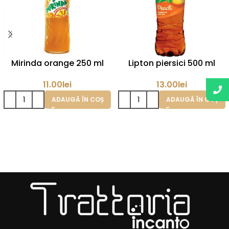
Mirinda orange 250 ml
Lipton piersici 500 ml
11.00
lei
13.00
lei
ADAUGĂ ÎN COȘ
ADAUGĂ ÎN COȘ