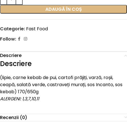
ADAUGĂ ÎN COȘ
Categorie:
Fast Food
Follow:
Descriere
Descriere
(lipie, carne kebab de pui, cartofi prăjiți, varză, roșii,
ceapă, salată verde, castraveți murați, sos Incanto, sos
kebab) 170/650g
ALERGENI: 1,3,7,10,11
Recenzii (0)