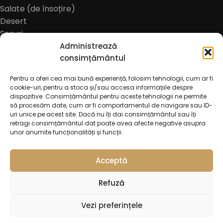
Salate (de însoțire)
Desert
Sosuri
Meniu copii
Administrează
Bauturi alcoolice
consimțământul
Bere
Pentru a oferi cea mai bună experiență, folosim tehnologii, cum ar fi
Cidru
cookie-uri, pentru a stoca și/sau accesa informațiile despre
Bauturi non-alcoolice
dispozitive. Consimțământul pentru aceste tehnologii ne permite
să procesăm date, cum ar fi comportamentul de navigare sau ID-
Cafea
uri unice pe acest site. Dacă nu îți dai consimțământul sau îți
Oferte
retragi consimțământul dat poate avea afecte negative asupra
unor anumite funcționalități și funcții.
Acceptă
Refuză
Vezi preferințele
Kebab la
0