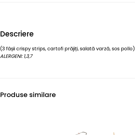
Descriere
(3 fâșii crispy strips, cartofi prăjiți, salată varză, sos poll
ALERGENI: 1,3,7
Produse similare