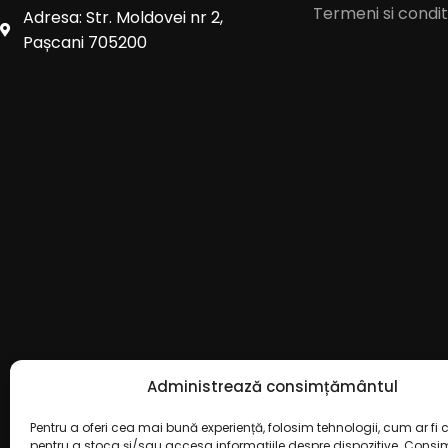
Termeni si conditi
Adresa: Str. Moldovei nr 2,
Pașcani 705200
Administrează consimțământul
Pentru a oferi cea mai bună experiență, folosim tehnologii, cum ar fi c
pentru a stoca și/sau accesa informațiile despre dispozitive. Cons