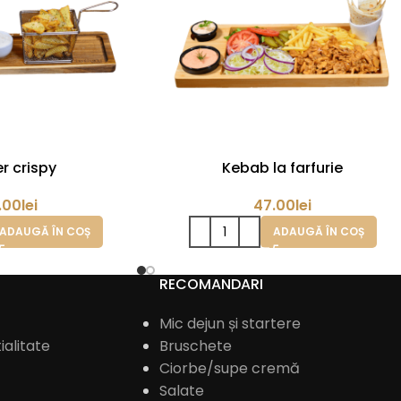
r crispy
Kebab la farfurie
.00
lei
47.00
lei
ADAUGĂ ÎN COȘ
ADAUGĂ ÎN COȘ
RECOMANDARI
Mic dejun și startere
ialitate
Bruschete
Ciorbe/supe cremă
Salate