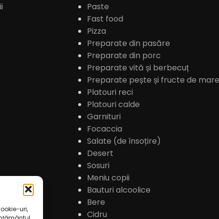
i
Paste
Fast food
Pizza
Preparate din pasăre
Preparate din porc
Preparate vită și berbecuț
Preparate pește și fructe de mar
Platouri reci
Platouri calde
Garnituri
Focaccia
Salate (de însoțire)
Desert
Sosuri
Meniu copii
Bauturi alcoolice
Bere
ookie-uri,
Cidru
imțământul