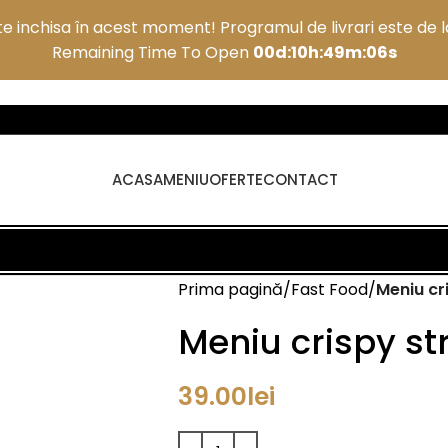
e inchisa în acest moment! Programul de livrari este de la
Remaining Time To Open
00d:10h:49m:05s
ACASA
MENIU
OFERTE
CONTACT
Prima pagină
Fast Food
Meniu cr
Meniu crispy st
39.00
lei