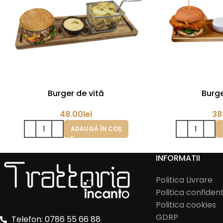
Burger de vită
Burge
48.00
lei
38
ADAUGĂ ÎN COȘ
INFORMATII
Politica Livrare
Politica confident
Politica cookies
GDRP
Telefon: 0786 55 66 88