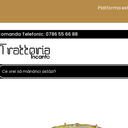
VERIFICA AICI ZONELE DE LIVRARE
Platforma est
omanda Telefonic:
0786 55 66 88