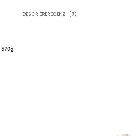
DESCRIERE
RECENZII (0)
o) 570g